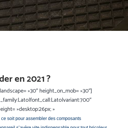
uder en 2021 ?
_landscape= »30″ height_on_mob= »30″]
family:Lato|font_call:Lato|variant:700″
eight= »desktop:26px; »
ue ce soit pour assembler des composants
ppareil s’avère vite indispensable pour tout bricoleur