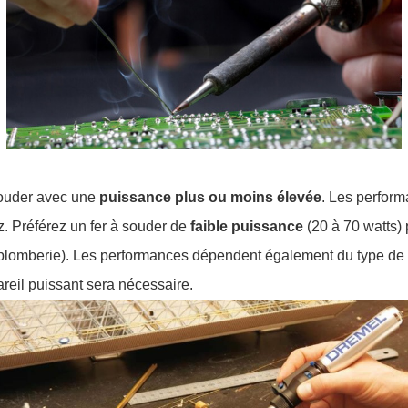
 souder avec une
puissance plus ou moins élevée
. Les perfor
z. Préférez un fer à souder de
faible puissance
(20 à 70 watts)
 plomberie). Les performances dépendent également du type de c
areil puissant sera nécessaire.