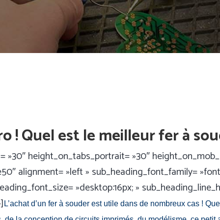
ro ! Quel est le meilleur fer à so
bs= »30″ height_on_tabs_portrait= »30″ height_on_mob
0″ alignment= »left » sub_heading_font_family= »font_
eading_font_size= »desktop:16px; » sub_heading_line_h
]
L’achat d’un fer à souder est utile dans de nombreux cas ! Q
 de la conception de circuits imprimés, du modélisme, ce petit a