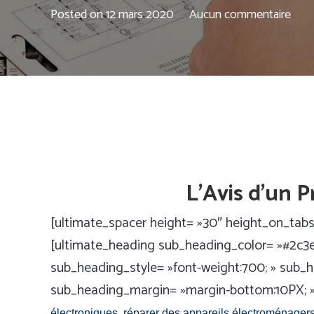
Posted on
12 mars 2020
Aucun commentaire
L’Avis d’un P
[ultimate_spacer height= »30″ height_on_ta
[ultimate_heading sub_heading_color= »#2c3e5
sub_heading_style= »font-weight:700; » sub_h
sub_heading_margin= »margin-bottom:10PX; »
électroniques, réparer des appareils électroménagers,